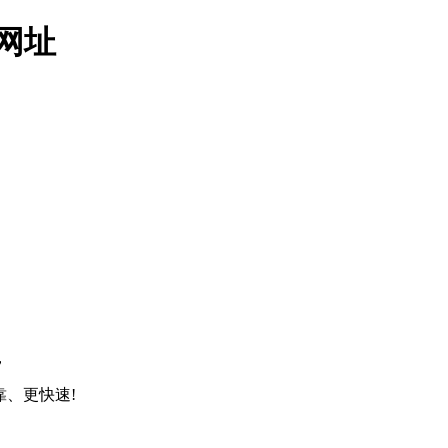
时网址
，
靠、更快速!