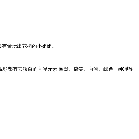
裏有會玩出花樣的小姐姐。
短視頻都有它獨自的內涵元素,幽默、搞笑、內涵、綠色、純凈等