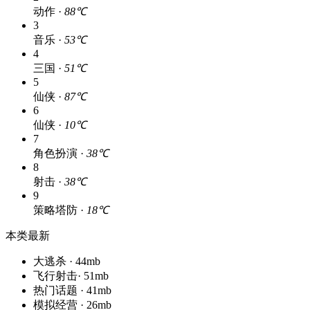
动作 ·
88℃
3
音乐 ·
53℃
4
三国 ·
51℃
5
仙侠 ·
87℃
6
仙侠 ·
10℃
7
角色扮演 ·
38℃
8
射击 ·
38℃
9
策略塔防 ·
18℃
本类最新
大逃杀 · 44mb
飞行射击· 51mb
热门话题 · 41mb
模拟经营 · 26mb