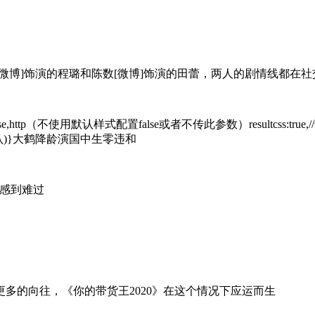
微博]饰演的程璐和陈数[微博]饰演的田蕾，两人的剧情线都
样式true,false,http（不使用默认样式配置false或者不传此参数）resultcss
te(默认)}大鹤降龄演国中生零违和
们感到难过
更多的向往，《你的带货王2020》在这个情况下应运而生