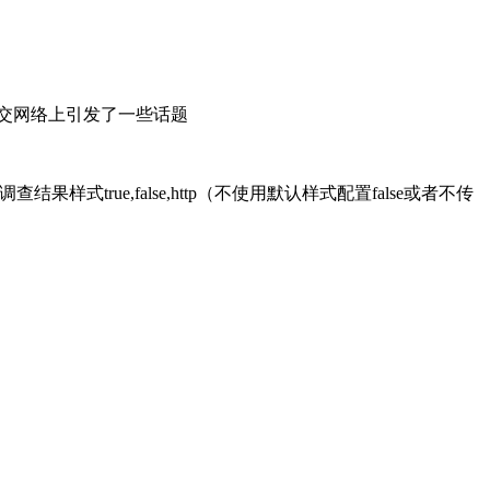
在社交网络上引发了一些话题
:true,//调查结果样式true,false,http（不使用默认样式配置false或者不传