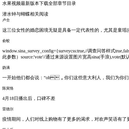
水果视频最新版本下载全部章节目录
潜水钟与蝴蝶相关阅读
卢仝
这三位女性的婚恋困境无疑是具备一定代表性的，尤其是童瑶[
俞蛟
window.sina_survey_config={surveycss:true,//调查问答
此参数）source:'vote'//通过来源设置图片宽高sina(手浪),vo
妫满
一开始他们都会说：“oh，你们这些意大利人，我们为你
陈寅恪
4月18日播出后，口碑不差
雷德尔
疫情期间，人们对线上购物有了更多的渴求，对欢声笑语有了