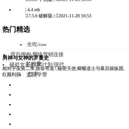
| 4.4 mb

7.5.6 破解版 |

2021-11-28 16:53
热门精选
生吃/raw
背后拥抱:网络营销连接
男神与女神的罗曼史
起的爱
破处女王/绯闻计划/现代
相对宇宙第二季,致命弯道7,秘密天使,蝾螈道士与幕后操纵团,
红字
监狱学警
红颜利箭