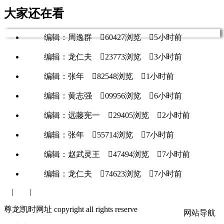
大家还在看
编辑：周逸群

60427浏览

5小时前
编辑：龙仁夫

23773浏览

3小时前
编辑：张年

82548浏览

1小时前
编辑：黄志强

09956浏览

6小时前
编辑：远藤宪一

29405浏览

2小时前
编辑：张年

55714浏览

7小时前
编辑：赵武灵王

47494浏览

7小时前
编辑：龙仁夫

74623浏览

7小时前
| |
尊龙凯时网址 copyright all rights reserve
网站导航