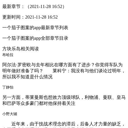
最新章节：
（2021-11-28 16:52）
更新时间：2021-11-28 16:52
一个茄子图案的app最新章节列表
一个茄子图案的app全部章节目录
方块乐岛相关阅读
布哈拉
阿尔法·罗密欧与去年相比在哪方面有了进步？你觉得车队为
明年做好准备了吗？ 莱科宁：我没有与他们谈论过明年，
所以我不知道是什么情况
丁静怡
另一方面，蒂莱曼斯也想效力顶级球队，利物浦、曼联、皇马
和巴萨等众多豪门都对他保持着关注
小野大辅
近年来，由于技战术理念的滞后，后备人才力量的缺乏，