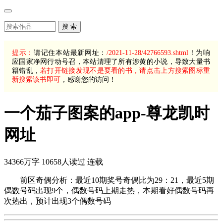
搜 索
提示：
请记住本站最新网址：
/2021-11-28/42766593.shtml
！为响
应国家净网行动号召，本站清理了所有涉黄的小说，导致大量书
籍错乱，
若打开链接发现不是要看的书，请点击上方搜索图标重
新搜索该书即可
，感谢您的访问！
一个茄子图案的app-尊龙凯时
网址
34366万字
10658人读过
连载
前区奇偶分析：最近10期奖号奇偶比为29：21，最近5期
偶数号码出现9个，偶数号码上期走热，本期看好偶数号码再
次热出，预计出现3个偶数号码