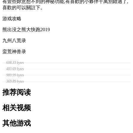
有壹些妳意想不到的神秘功能,有喜歡的小夥伴千萬別錯過了,
喜歡的可以關註下。
游戏攻略
熊出没之熊大快跑2019
九州八荒录
蛮荒神兽录
608.33 bytes
483.69 bytes
989.99 bytes
369.89 bytes
推荐阅读
相关视频
其他游戏