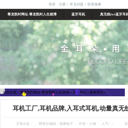
登录
注册
|
常见问题
|
联系瀚康
尊龙凯时网址-尊龙凯时人生就博
蓝牙耳机
真无线tws蓝牙耳
当前位置：
尊龙凯时网址-尊龙凯时人生就博
»
资讯中心
»
新闻资讯
»
耳机工厂,耳机品牌,入耳式耳机,动量真无线
文章出处：
网责任编辑：瀚康电子
作者：小瀚
人气：
-
发