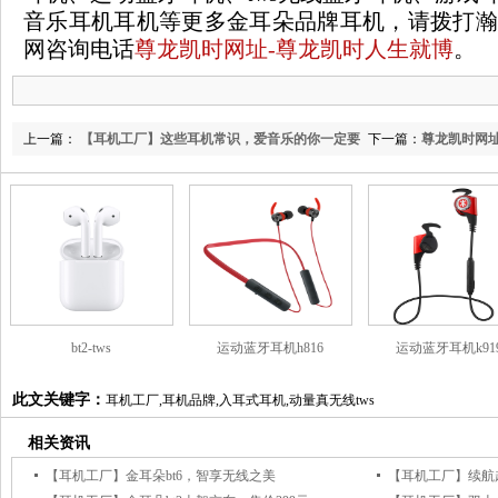
音乐耳机耳机等更多金耳朵品牌耳机，请拨打瀚
网咨询电话
尊龙凯时网址-尊龙凯时人生就博
。
上一篇：
【耳机工厂】这些耳机常识，爱音乐的你一定要
下一篇：
尊龙凯时网址
知道
bt2-tws
运动蓝牙耳机h816
运动蓝牙耳机k91
此文关键字：
耳机工厂,耳机品牌,入耳式耳机,动量真无线tws
相关资讯
【耳机工厂】金耳朵bt6，智享无线之美