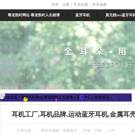
登录
注册
|
常见问题
|
联系瀚康
尊龙凯时网址-尊龙凯时人生就博
蓝牙耳机
真无线tws蓝牙耳
当前位置：
尊龙凯时网址-尊龙凯时人生就博
»
资讯中心
»
新闻资讯
»
耳机工厂,耳机品牌,运动蓝牙耳机,金属耳
文章出处：
网责任编辑：瀚康电子
作者：小瀚
人气：
-
发