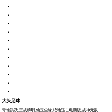
大头足球
青蛙跳跃,空战黎明,仙玉尘缘,绝地逃亡电脑版,战神无敌