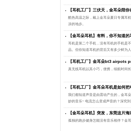
耳朵爆款产品。
【耳机工厂】三伏天，金耳朵陪你备
酷热高温之际，戴上金耳朵夏日专属耳机
凉的地步。
【金耳朵耳机】有料，你不知道的
耳机是第二个手机，没有耳机的手机是
品。但你知道耳机的背后又有多少鲜为人
什么，难道我一直以来都戴错了？其实，
【耳机工厂】金耳朵bt3 airpots
易携，其“入耳”的特点在排除噪音的同
真无线耳机以其小巧，便携，续航时间
【耳机工厂】金耳朵耳机是如何把
我们都知道声音是由震动产生的，金耳
妙的音乐~ 电流怎么变成声音的？深究
感应：磁通量的变化会有电流的产生。
【金耳朵耳机】突发，东莞这片海
电。 反之亦然，电流也是会产生磁场
孤独的跑步健身怎能没有音乐相伴？金