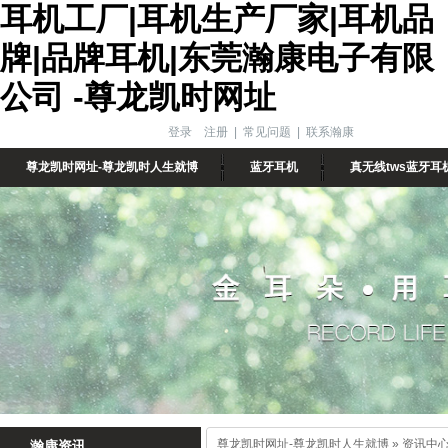
耳机工厂|耳机生产厂家|耳机品
牌|品牌耳机|东莞瀚康电子有限
公司 -尊龙凯时网址
登录
注册
|
常见问题
|
联系瀚康
尊龙凯时网址-尊龙凯时人生就博
蓝牙耳机
真无线tws蓝牙耳
尊龙凯时网址-尊龙凯时人生就博
»
资讯中
瀚康资讯