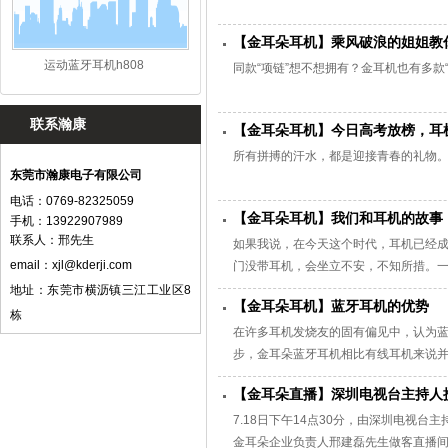
【金耳朵耳机】乘风破浪的姐姐教
运动蓝牙耳机h808
同款“项链”想不想拥有？金耳机也有多款
联系瀚康
【金耳朵耳机】今日高考放榜，耳
所有拼搏的汗水，都是迎接青春的礼物
东莞市瀚康电子有限公司
电话：0769-82325059
【金耳朵耳机】我们和耳机的故事
手机：13922907989
联系人：邢先生
如果我说，在今天这个时代，耳机已经
email：
xjl@kderji.com
门没带耳机，会坐立不安，不知所措。一
于耳机的那些故事吧。 “每次上课前，
地址：东莞市横沥镇三江工业区8
【金耳朵耳机】蓝牙耳机的优势
好像就可以省去很多事情，耳机里的世
栋
在许多耳机发烧友的固有偏见中，认为
步，金耳朵蓝牙耳机相比有线耳机来说
几大优势吧。
【金耳朵直播】深圳电视台主持人携手
7.18日下午14点30分，由深圳电视台
金耳朵企业负责人邢建磊先生做客直播间，