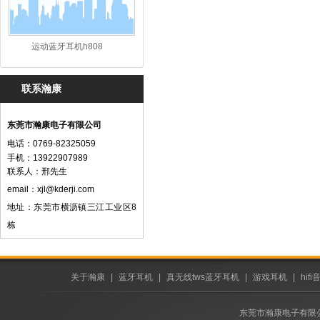
运动蓝牙耳机h808
联系瀚康
东莞市瀚康电子有限公司
电话：0769-82325059
手机：13922907989
联系人：邢先生
email：
xjl@kderji.com
地址：东莞市横沥镇三江工业区8
栋
关于瀚康
|
蓝牙耳机
|
真无线tws蓝牙耳机
|
游戏耳机
|
hif
东莞市瀚康电子有限