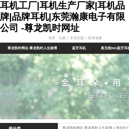
耳机工厂|耳机生产厂家|耳机品
牌|品牌耳机|东莞瀚康电子有限
公司 -尊龙凯时网址
登录
注册
|
常见问题
|
联系瀚康
尊龙凯时网址-尊龙凯时人生就博
蓝牙耳机
真无线tws蓝牙耳
尊龙凯时网址-尊龙凯时人生就博
»
资讯中
根分类