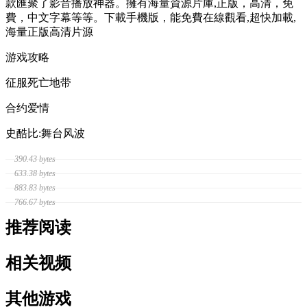
款匯聚了影音播放神器。擁有海量資源片庫,正版，高清，免
費，中文字幕等等。下載手機版，能免費在線觀看,超快加載,
海量正版高清片源
游戏攻略
征服死亡地带
合约爱情
史酷比:舞台风波
390.43 bytes
633.38 bytes
883.83 bytes
766.67 bytes
推荐阅读
相关视频
其他游戏