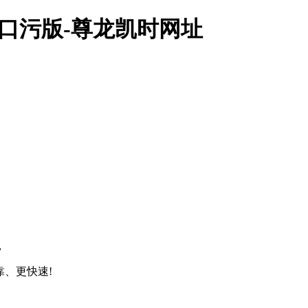
入口污版-尊龙凯时网址
，
靠、更快速!