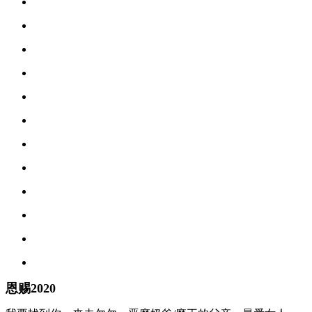
恩赐2020