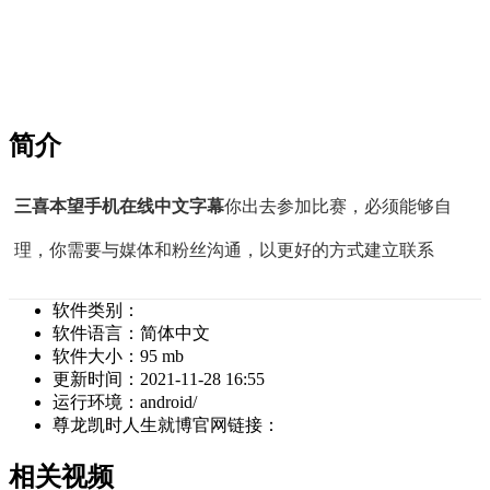
简介
三喜本望手机在线中文字幕
你出去参加比赛，必须能够自
理，你需要与媒体和粉丝沟通，以更好的方式建立联系
软件类别：
软件语言：
简体中文
软件大小：
95 mb
更新时间：
2021-11-28 16:55
运行环境：
android/
尊龙凯时人生就博官网链接：
相关视频