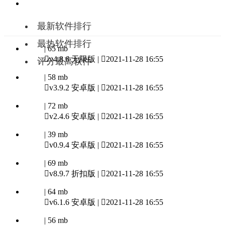
最新软件排行
最热软件排行
| 65 mb

v4.8.6 无限版 |

2021-11-28 16:55
评分最高软件
| 58 mb

v3.9.2 安卓版 |

2021-11-28 16:55
| 72 mb

v2.4.6 安卓版 |

2021-11-28 16:55
| 39 mb

v0.9.4 安卓版 |

2021-11-28 16:55
| 69 mb

v8.9.7 折扣版 |

2021-11-28 16:55
| 64 mb

v6.1.6 安卓版 |

2021-11-28 16:55
| 56 mb