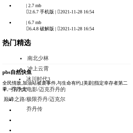
| 2.7 mb

2.6.7 手机版 |

2021-11-28 16:54
| 6.7 mb

6.4.8 破解版 |

2021-11-28 16:54
热门精选
南北少林
冲上云霄
pbs自然快鱼
冰川时代3
全民情敌,加油站被袭事件,与生命有约,[美剧]指定幸存者第二
乔丹大电影/迈克乔丹的
季,一言为定
巅峰之路/极限乔丹/迈克尔
乔丹传