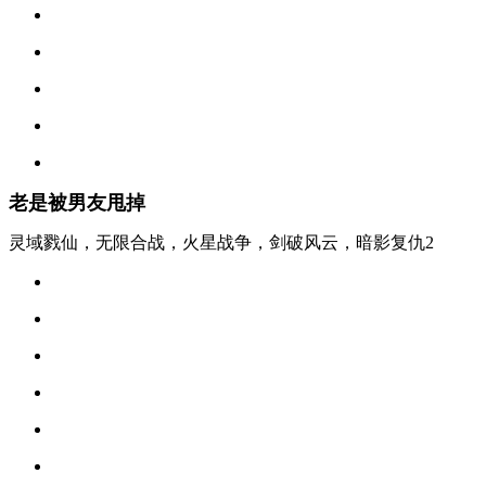
老是被男友甩掉
灵域戮仙，无限合战，火星战争，剑破风云，暗影复仇2