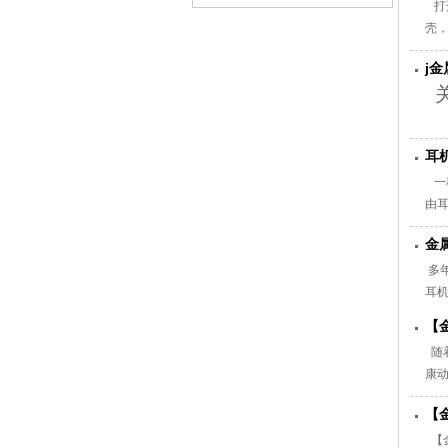
打
壳
撼
j
合
关
耳
一
由
较
金
机
多
耳
【
随
康
真
【
录
【