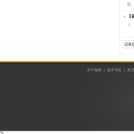
适
克
【
听
1
记录总
关于瀚康
|
蓝牙耳机
|
真无
"))