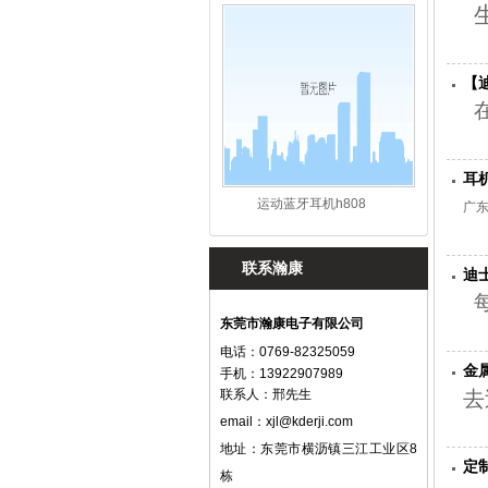
生
【
在
耳
运动蓝牙耳机h808
广东
联系瀚康
迪
每
东莞市瀚康电子有限公司
电话：0769-82325059
金
手机：13922907989
联系人：邢先生
去
email：
xjl@kderji.com
地址：东莞市横沥镇三江工业区8
定
栋