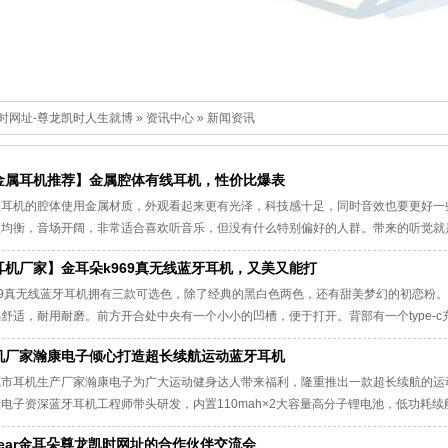
时网址-尊龙凯时人生就博
»
资讯中心
»
新闻资讯
金属耳机推荐】金属腔体有线耳机，性价比爆表
款耳机的腔体使用金属材质，外观看起来更有光泽，科技感十足，同时音效也要更好一
频均衡，音场开阔，非常适合喜欢听音乐，但没有什么特别偏好的人群。带来的听觉就
准上，低频淳厚而丰满，弹性十足，下潜深；中频干净、饱满、明亮，人声质感强、音
耳机厂家】金耳朵k969真无线蓝牙耳机，又美又能打
。个人喜欢听民谣，戴着这款耳机听民谣特别有感觉，其中的醇和洒脱劲是很让人沉醉
969真无线蓝牙耳机拥有三款可选色，除了经典的黑白色两色，还有甜美梦幻的初恋粉
舒适，耐用耐磨。前方开合处中央有一个小小的凹槽，便于打开。背部有一个type-c充
。充电仓的内部提供充电的圆形金属触点，左右两边各有两个，还有区分左右的“l”和
机厂家瀚康电子倾心打造超长续航运动蓝牙耳机
左右对号入座，即可轻松放置。
市耳机生产厂家瀚康电子为广大运动健身达人带来福利，隆重推出一款超长续航的运动蓝
电子资深蓝牙耳机工程师带头研发，内置110mah×2大容量高分子锂电池，低功耗续
续播放50h。颈戴线使用亲肤硅胶材质，轻盈无负担，出汗不粘皮肤。蓝牙耳机防水等
aiear金耳朵尊龙凯时网址的合作伙伴交流会
磁吸自动吸附，颈戴线任意翻折都无痕迹，收纳方便，不绕线。采用蓝牙5.0技术，连