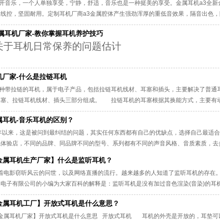
开音乐，一个人单独享受，宁静，舒适，音乐也是一种挺美的享受。金属耳机a3全新
，线控，坚固耐用。定制耳机厂商a3金属腔体产生强劲浑厚的重低音效果，隔音出色
。定制耳机厂商金属耳机a3高中低三频衔接紧密，整体音色温暖扎实低频震撼强
金属耳机厂家-教你掌握耳机养护技巧
金音腔，钛合金
于耳机日常保养的问题估计
机厂家-什么是拉链耳机
种带拉链的耳机，属于电子产品，包括拉链耳机线材、耳塞和插头，主要解决了普通
耳塞、拉链耳机线材、插头三部分组成。 拉链耳机的耳塞根据其换能方式，主要有
少。从佩带形式上来说，主要用在耳塞式和挂耳式上，头带式耳塞比较少。从耳机线材
属耳机-音乐耳机的区别？
、尼龙拉链耳机等。 &
年以来，这是被问到最纠结的问题，其实任何东西都有自己的优缺点，选择自己最适合
机体验店，不同的品牌、同品牌不同的型号、系列都有不同的声音风格、音质素质，
金属耳机生产厂家】什么是监听耳机？
着电影窃听风云的问世，以及网络直播的流行。越来越多的人知道了监听耳机的存在
动电子有限公司的小编为大家百科的解释是：监听耳机是没有加过音色渲染(音染)的耳
耳机不同，监听耳机相当于全保真。通过监听耳机，能够听到最为接近真实的、未加任何
金属耳机工厂】开放式耳机是什么意思？
音棚、配音室、电视台、广播电台以及midi工作室等领域。 监听耳机这个名词由于
金属耳机厂家】开放式耳机是什么意思 开放式耳机 耳机的外壳是开放的，耳垫可