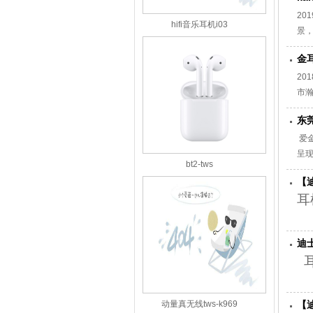
每
20
hifi音乐耳机i03
景
金
20
市瀚
东
爱
呈
bt2-tws
输
【
准
耳
迪
耳
动量真无线tws-k969
【