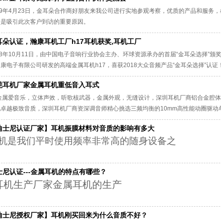
个音符都纯真清晰。
19年4月23日，金耳朵合作商好朋友来我公司进行实地参观考察，优质的产品和服务
，是吸引此次客户到访的重要原因。
耳朵认证，瀚康耳机工厂h17耳机获奖,耳机工厂
18年10月11日，由中国电子音响行业协会主办、环球资源承办的首届“金耳朵选择”
康电子有限公司研发的高端金属耳机h17，喜获2018大众音频产品“金耳朵选择”认证
莞耳机厂家金属耳机重低音入耳式
金属爱音乐，立体声效，听歌核武器，金属外观，无缝设计，深圳耳机厂商铝合金腔体
现卓越极致音质，深圳耳机厂商资深调音师精心挑选三频均衡的10mm高性能动圈驱动
出更浑圆，高清晰麦克风让通话更清晰。 深圳耳机厂商采用高保真高抛光插头，耐磨
迪士尼认证厂家】耳机振膜材料对音质的影响有多大
比例，保证了三频的均衡完美。深圳耳机厂商入耳式人体工程续设计，舒适感极佳，隔
机是我们平时使用频率非常高的随身设备之
士尼认证---金属耳机的特点有哪些？
机生产厂家金属耳机的生产
迪士尼授权厂家】耳机刚买回来为什么音质不好？