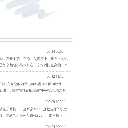
[ 05-14 08:56 ]
些，声音准确、干净、失真度小。音质上来说
是每个频段都能保持在一个相对比较高的一个
色中正；高频延伸好，顺滑，声音比较通透空
[ 05-12 11:12 ]
的。
。耳机充电仓的四周边角都进行了圆润处理，
电口，随时随地都能使用type-c充电线为其
“r”指示，充电槽采用磁吸式设计，在收纳耳机
[ 05-09 10:35 ]
牙耳机——金耳朵h806. 这款蓝牙耳机由
航，充满电之后可以待机200h,正常音量下可
级为ipx4级，可防运动汗水及溅水。腔体设
[ 04-24 20:12 ]
接稳定，高速传输，能屏蔽95%环境杂音，让