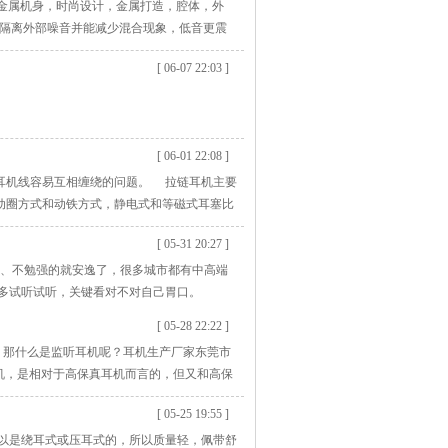
金属机身，时尚设计，金属打造，腔体，外
，隔离外部噪音并能减少混合现象，低音更震
劲，犹如身临其境。 定制耳机厂商采用铝
[ 06-07 22:03 ]
[ 06-01 22:08 ]
耳机线容易互相缠绕的问题。 拉链耳机主要
动圈方式和动铁方式，静电式和等磁式耳塞比
质上来说又包括金属拉链耳机、注塑拉链耳
[ 05-31 20:27 ]
、不勉强的就安逸了，很多城市都有中高端
去多试听试听，关键看对不对自己胃口。
[ 05-28 22:22 ]
。那什么是监听耳机呢？耳机生产厂家东莞市
机，是相对于高保真耳机而言的，但又和高保
修饰的音质。它广泛应用于dj工作的打碟、
[ 05-25 19:55 ]
以前听的比较少，
以是绕耳式或压耳式的，所以质量轻，佩带舒