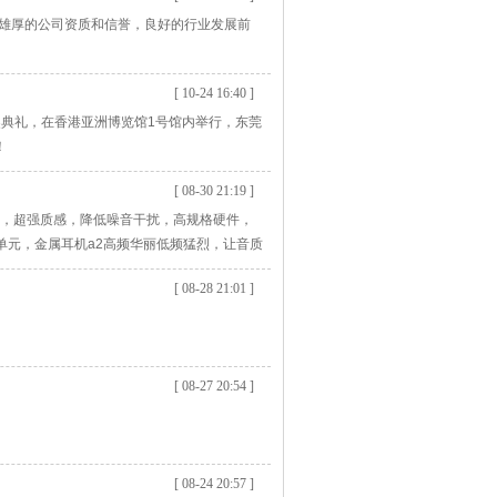
，雄厚的公司资质和信誉，良好的行业发展前
[ 10-24 16:40 ]
颁奖典礼，在香港亚洲博览馆1号馆内举行，东莞
！
[ 08-30 21:19 ]
，超强质感，降低噪音干扰，高规格硬件，
单元，金属耳机a2高频华丽低频猛烈，让音质
不影响音质，高品质24k镀金，左右声道的精
[ 08-28 21:01 ]
绝环境噪音，佩戴的同时不轻
[ 08-27 20:54 ]
[ 08-24 20:57 ]