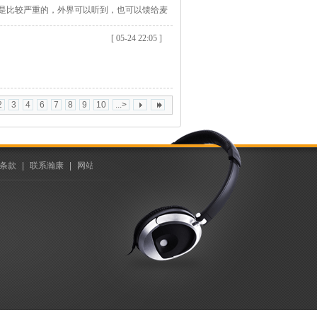
是比较严重的，外界可以听到，也可以馈给麦
一边单元发出的声音，形成一定的互馈，使得
[ 05-24 22:05 ]
2
3
4
6
7
8
9
10
...>
条款
|
联系瀚康
|
网站地图