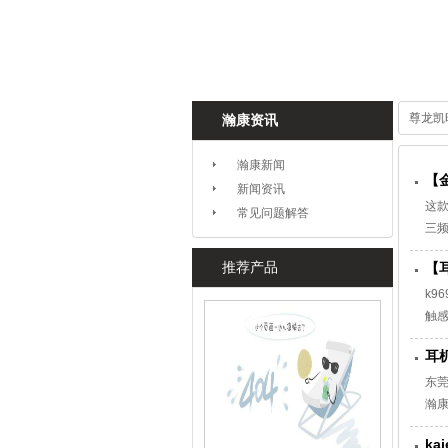
尊龙凯
瀚康资讯
瀚康新闻
【
新闻资讯
这
常见问题解答
三
水
推荐产品
【
灵
k
触感
充电
耳
时
东莞
瀚康
以连
k
计