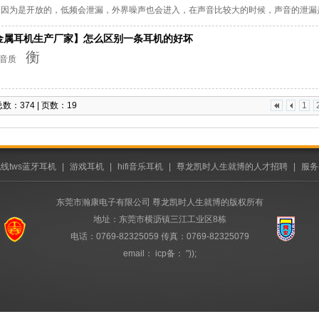
，因为是开放的，低频会泄漏，外界噪声也会进入，在声音比较大的时候，声音的泄漏
风。它的声音自然，无压迫感，低频准确。 如果耳机开放的程度很高，可以听到另
金属耳机生产厂家】怎么区别一条耳机的好坏
感自然。
衡
、音质
数：374 | 页数：19
1
线tws蓝牙耳机
|
游戏耳机
|
hifi音乐耳机
|
尊龙凯时人生就博的人才招聘
|
服务
东莞市瀚康电子有限公司 尊龙凯时人生就博的版权所有
地址：东莞市横沥镇三江工业区8栋
电话：0769-82325059 传真：0769-82325079
email： icp备： "));