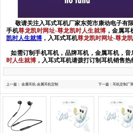
敬请关注入耳式耳机厂家东莞市康动电子有
手机
尊龙凯时网址-尊龙凯时人生就博
，金属耳
凯时人生就博
，入耳式耳机
尊龙凯时网址-尊龙
如需订制手机耳机，品牌耳机，金属耳机，音
时人生就博
，入耳式耳机请拨打订制耳机销售热
上一篇：
金属耳机-金属耳机定制
下一篇：
耳机定制厂