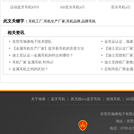
运动蓝牙耳机k916
hifi音乐耳机a31
音乐耳机a32
此文关键字：
耳机工厂,耳机生产厂家,耳机品牌,品牌耳机
相关资讯
东莞市瀚康电子技术团队
金耳朵认证，瀚康耳
【金属耳机生产厂家】提升新耳机的音质方法
迪士尼认证---金属耳机的特点有哪些？
【迪士尼授权厂家
耳机厂家 金属耳机 时尚a3
迪士尼授权厂家教
金属耳机之间的区别？
定制耳机厂商金属
关于瀚康
|
蓝牙耳机
|
真无线tws蓝牙耳机
|
游戏耳机
|
hif
东莞市瀚康电子有限
地址：东莞
电话：0769-823