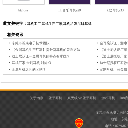
bt2-tws
hifi音乐耳机a29
k歌耳机a33
此文关键字：
耳机工厂,耳机生产厂家,耳机品牌,品牌耳机
相关资讯
东莞市瀚康电子技术团队
金耳朵认证，瀚康耳
【金属耳机生产厂家】提升新耳机的音质方法
迪士尼认证---金属耳机的特点有哪些？
【迪士尼授权厂家
耳机厂家 金属耳机 时尚a3
迪士尼授权厂家教
金属耳机之间的区别？
定制耳机厂商金属
关于瀚康
|
蓝牙耳机
|
真无线tws蓝牙耳机
|
游戏耳机
|
hif
东莞市瀚康电子有限
地址：东莞
电话：0769-823