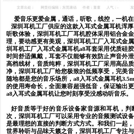
文章出处：
网责任编辑：东莞康动
作者：童童
人气：
-
发
爱音乐更爱金属，通话，听歌，线控，一机在
深圳耳机工厂供应的这款入耳式金属耳机浑厚
听歌体验，深圳耳机工厂耳机腔体采用铝合金金
理，要动感更有美观，深圳耳机工厂入耳式金属
圳耳机工厂入耳式金属耳机
a8
耳套采用优质硅胶
时间舒适佩戴，耳套不仅能够有效防止声音外泄
高档线材，音质纯粹，深圳耳机工厂采用高品质
净，深圳耳机工厂给您极致的低频享受，完美音
随地都是您的音乐场所，
a8
入耳式金属耳机
3.5
的使用寿命长，全面兼容超强低音，保证输出更
a8
入耳式金属耳机让您时刻享受没感动听音乐。
好音质等于好的音乐设备家音源和耳机，判
次，深圳耳机工厂可以采用专业的音频测试设备
是最理想的直接的判断方式方式。和我们一起，
世界聆听与品味天籁之音，深圳耳机工厂专注与