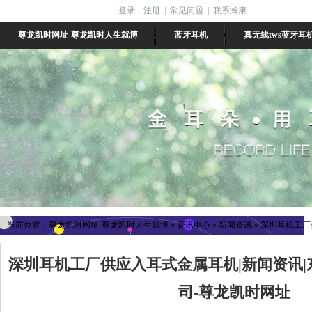
登录
注册
|
常见问题
|
联系瀚康
尊龙凯时网址-尊龙凯时人生就博
蓝牙耳机
真无线tws蓝牙耳
当前位置：
尊龙凯时网址-尊龙凯时人生就博
»
资讯中心
»
新闻资讯
»
深圳耳机工厂
深圳耳机工厂供应入耳式金属耳机|新闻资讯
司-尊龙凯时网址