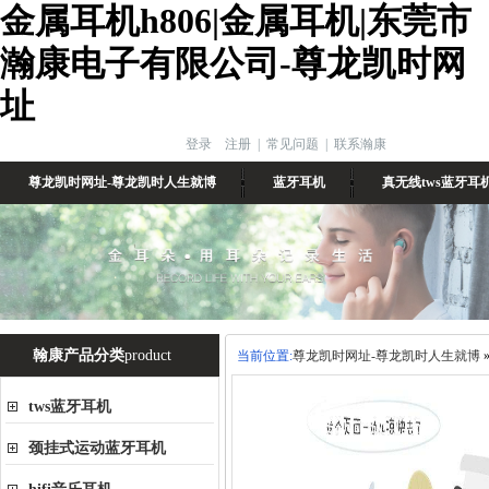
金属耳机h806|金属耳机|东莞市
瀚康电子有限公司-尊龙凯时网
址
登录
注册
|
常见问题
|
联系瀚康
尊龙凯时网址-尊龙凯时人生就博
蓝牙耳机
真无线tws蓝牙耳
翰康产品分类
product
当前位置:
尊龙凯时网址-尊龙凯时人生就博
tws蓝牙耳机
颈挂式运动蓝牙耳机