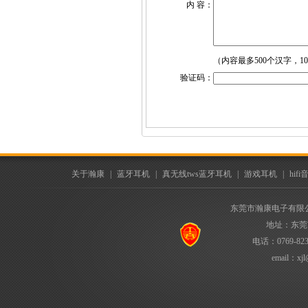
内 容：
（内容最多500个汉字，1
验证码：
关于瀚康
|
蓝牙耳机
|
真无线tws蓝牙耳机
|
游戏耳机
|
hif
东莞市瀚康电子有限
地址：东莞
电话：0769-823
email：
xjl