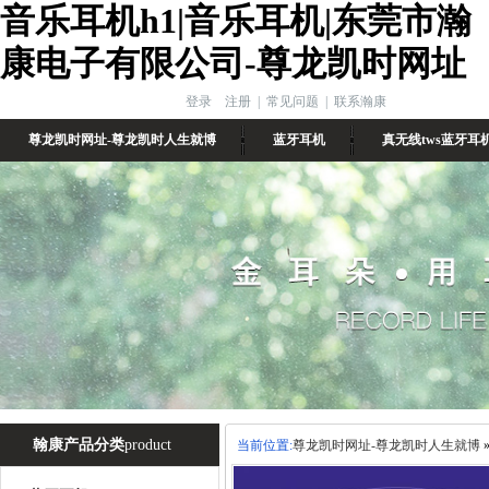
音乐耳机h1|音乐耳机|东莞市瀚
康电子有限公司-尊龙凯时网址
登录
注册
|
常见问题
|
联系瀚康
尊龙凯时网址-尊龙凯时人生就博
蓝牙耳机
真无线tws蓝牙耳
翰康产品分类
product
当前位置:
尊龙凯时网址-尊龙凯时人生就博