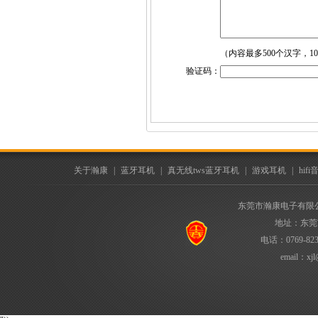
（内容最多500个汉字，1
验证码：
关于瀚康
|
蓝牙耳机
|
真无线tws蓝牙耳机
|
游戏耳机
|
hif
东莞市瀚康电子有限
地址：东莞
电话：0769-823
email：
xjl