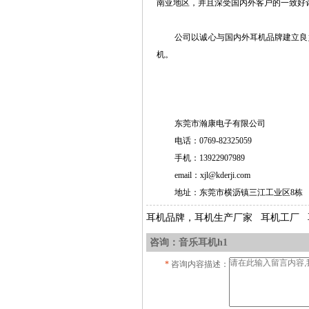
南亚地区，并且深受国内外客户的一致好
公司以诚心与国内外耳机品牌建立良好
机。
东莞市瀚康电子有限公司
电话：0769-82325059
手机：
13922907989
email：
xjl@kderji.com
地址：东莞市横沥镇三江工业区8栋
耳机品牌，耳机生产厂家 耳机工厂 
咨询：音乐耳机h1
*
咨询内容描述：