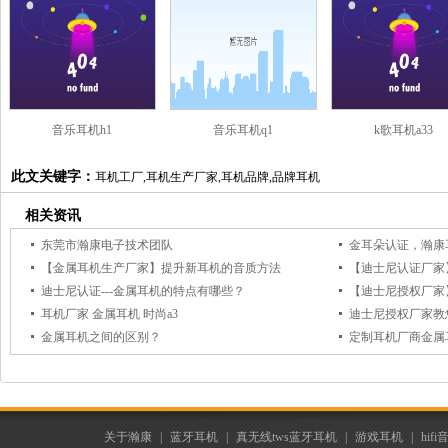
音乐耳机h1
音乐耳机q1
k歌耳机a33
此文关键字：
耳机工厂,耳机生产厂家,耳机品牌,品牌耳机
相关资讯
东莞市瀚康电子技术团队
金耳朵认证，瀚康耳
【金属耳机生产厂家】提升新耳机的音质方法
迪士尼认证---金属耳机的特点有哪些？
【迪士尼授权厂家
耳机厂家 金属耳机 时尚a3
迪士尼授权厂家教
金属耳机之间的区别？
定制耳机厂商金属
关于瀚康
|
蓝牙耳机
|
真无线tws蓝牙耳机
|
游戏耳机
|
hif