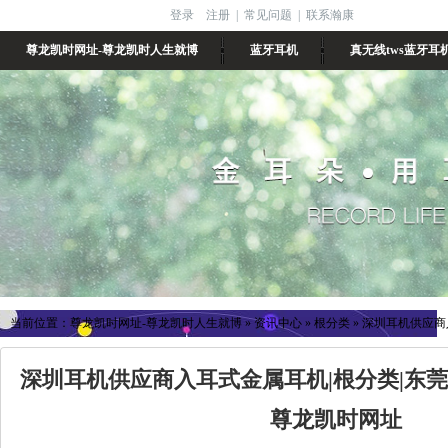
登录
注册
|
常见问题
|
联系瀚康
尊龙凯时网址-尊龙凯时人生就博
蓝牙耳机
真无线tws蓝牙耳
当前位置：
尊龙凯时网址-尊龙凯时人生就博
»
资讯中心
»
根分类
»
深圳耳机供应商
深圳耳机供应商入耳式金属耳机|根分类|东
尊龙凯时网址